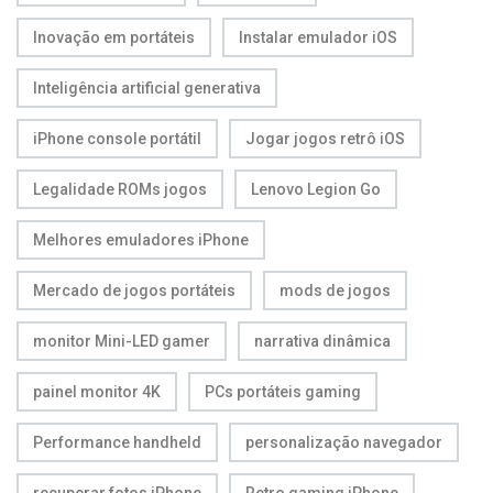
Inovação em portáteis
Instalar emulador iOS
Inteligência artificial generativa
iPhone console portátil
Jogar jogos retrô iOS
Legalidade ROMs jogos
Lenovo Legion Go
Melhores emuladores iPhone
Mercado de jogos portáteis
mods de jogos
monitor Mini-LED gamer
narrativa dinâmica
painel monitor 4K
PCs portáteis gaming
Performance handheld
personalização navegador
recuperar fotos iPhone
Retro gaming iPhone