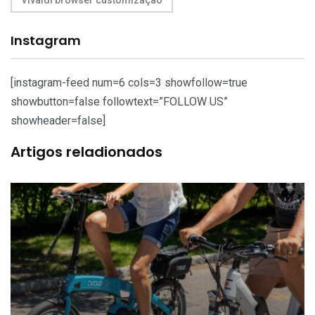
Instagram
[instagram-feed num=6 cols=3 showfollow=true
showbutton=false followtext=”FOLLOW US”
showheader=false]
Artigos reladionados