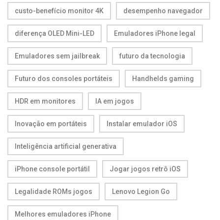
custo-benefício monitor 4K
desempenho navegador
diferença OLED Mini-LED
Emuladores iPhone legal
Emuladores sem jailbreak
futuro da tecnologia
Futuro dos consoles portáteis
Handhelds gaming
HDR em monitores
IA em jogos
Inovação em portáteis
Instalar emulador iOS
Inteligência artificial generativa
iPhone console portátil
Jogar jogos retrô iOS
Legalidade ROMs jogos
Lenovo Legion Go
Melhores emuladores iPhone