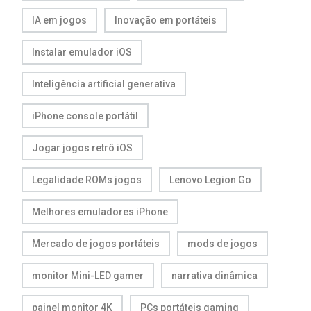
IA em jogos
Inovação em portáteis
Instalar emulador iOS
Inteligência artificial generativa
iPhone console portátil
Jogar jogos retrô iOS
Legalidade ROMs jogos
Lenovo Legion Go
Melhores emuladores iPhone
Mercado de jogos portáteis
mods de jogos
monitor Mini-LED gamer
narrativa dinâmica
painel monitor 4K
PCs portáteis gaming