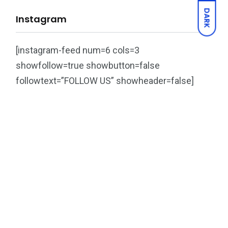
DARK
Instagram
[instagram-feed num=6 cols=3
showfollow=true showbutton=false
followtext=”FOLLOW US” showheader=false]