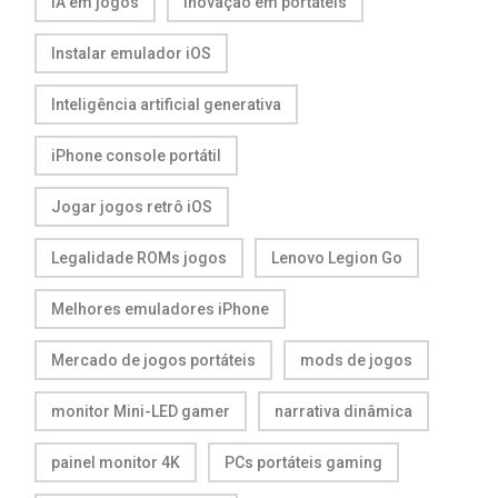
IA em jogos
Inovação em portáteis
Instalar emulador iOS
Inteligência artificial generativa
iPhone console portátil
Jogar jogos retrô iOS
Legalidade ROMs jogos
Lenovo Legion Go
Melhores emuladores iPhone
Mercado de jogos portáteis
mods de jogos
monitor Mini-LED gamer
narrativa dinâmica
painel monitor 4K
PCs portáteis gaming