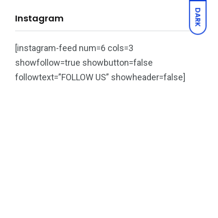
DARK
Instagram
[instagram-feed num=6 cols=3
showfollow=true showbutton=false
followtext=”FOLLOW US” showheader=false]