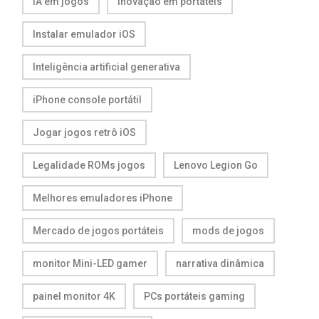
IA em jogos
Inovação em portáteis
Instalar emulador iOS
Inteligência artificial generativa
iPhone console portátil
Jogar jogos retrô iOS
Legalidade ROMs jogos
Lenovo Legion Go
Melhores emuladores iPhone
Mercado de jogos portáteis
mods de jogos
monitor Mini-LED gamer
narrativa dinâmica
painel monitor 4K
PCs portáteis gaming