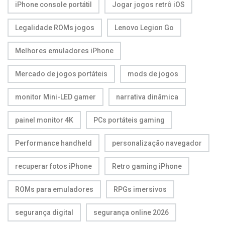
iPhone console portátil
Jogar jogos retrô iOS
Legalidade ROMs jogos
Lenovo Legion Go
Melhores emuladores iPhone
Mercado de jogos portáteis
mods de jogos
monitor Mini-LED gamer
narrativa dinâmica
painel monitor 4K
PCs portáteis gaming
Performance handheld
personalização navegador
recuperar fotos iPhone
Retro gaming iPhone
ROMs para emuladores
RPGs imersivos
segurança digital
segurança online 2026