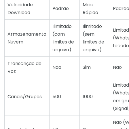
Velocidade
Mais
Padrão
Padrã
Download
Rápido
Ilimitado
Ilimitado
Limita
Armazenamento
(com
(sem
(Whats
Nuvem
limites de
limites de
focado
arquivo)
arquivo)
Transcrição de
Não
Sim
Não
Voz
Limita
(Whats
Canais/Grupos
500
1000
em gr
(Signal
Não (