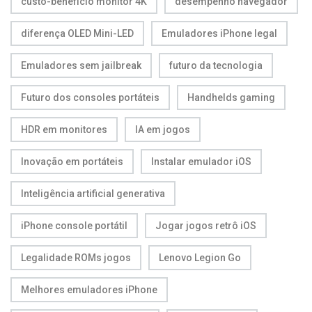
custo-benefício monitor 4K
desempenho navegador
diferença OLED Mini-LED
Emuladores iPhone legal
Emuladores sem jailbreak
futuro da tecnologia
Futuro dos consoles portáteis
Handhelds gaming
HDR em monitores
IA em jogos
Inovação em portáteis
Instalar emulador iOS
Inteligência artificial generativa
iPhone console portátil
Jogar jogos retrô iOS
Legalidade ROMs jogos
Lenovo Legion Go
Melhores emuladores iPhone