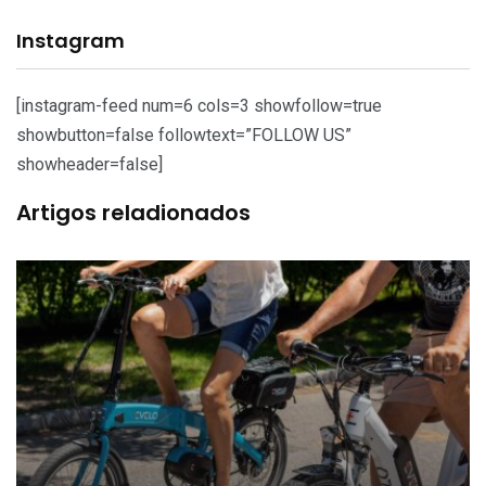
Instagram
[instagram-feed num=6 cols=3 showfollow=true
showbutton=false followtext=”FOLLOW US”
showheader=false]
Artigos reladionados