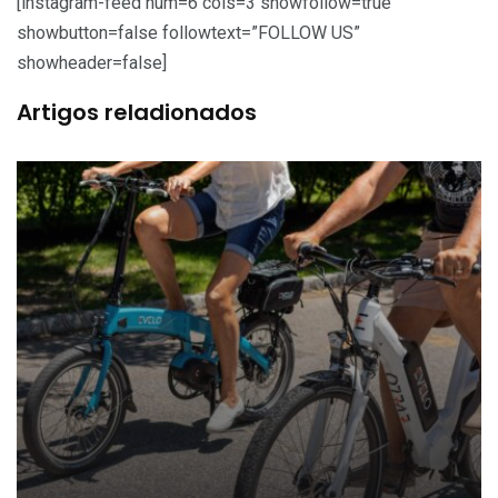
[instagram-feed num=6 cols=3 showfollow=true
showbutton=false followtext=”FOLLOW US”
showheader=false]
Artigos reladionados