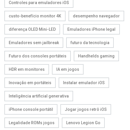
Controles para emuladores iOS
custo-benefício monitor 4K
desempenho navegador
diferença OLED Mini-LED
Emuladores iPhone legal
Emuladores sem jailbreak
futuro da tecnologia
Futuro dos consoles portáteis
Handhelds gaming
HDR em monitores
IA em jogos
Inovação em portáteis
Instalar emulador iOS
Inteligência artificial generativa
iPhone console portátil
Jogar jogos retrô iOS
Legalidade ROMs jogos
Lenovo Legion Go