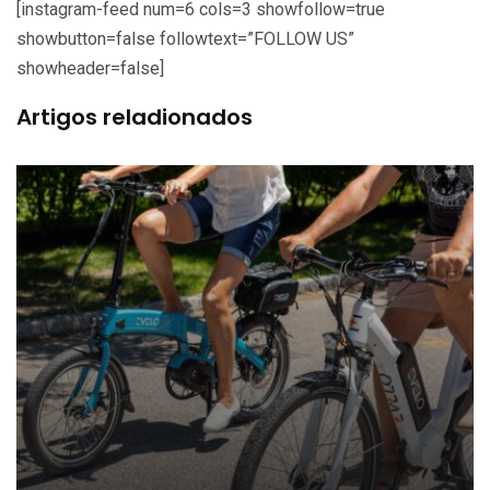
[instagram-feed num=6 cols=3 showfollow=true
showbutton=false followtext=”FOLLOW US”
showheader=false]
Artigos reladionados