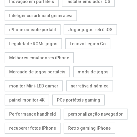
Inovação em portáteis
Instalar emulador iOS
Inteligência artificial generativa
iPhone console portátil
Jogar jogos retrô iOS
Legalidade ROMs jogos
Lenovo Legion Go
Melhores emuladores iPhone
Mercado de jogos portáteis
mods de jogos
monitor Mini-LED gamer
narrativa dinâmica
painel monitor 4K
PCs portáteis gaming
Performance handheld
personalização navegador
recuperar fotos iPhone
Retro gaming iPhone