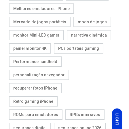
Melhores emuladores iPhone
Mercado de jogos portáteis
mods de jogos
monitor Mini-LED gamer
narrativa dinâmica
painel monitor 4K
PCs portáteis gaming
Performance handheld
personalização navegador
recuperar fotos iPhone
Retro gaming iPhone
ROMs para emuladores
RPGs imersivos
LIGHT
segurança digital
segurança online 2026