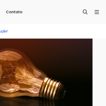
Contato
dução!