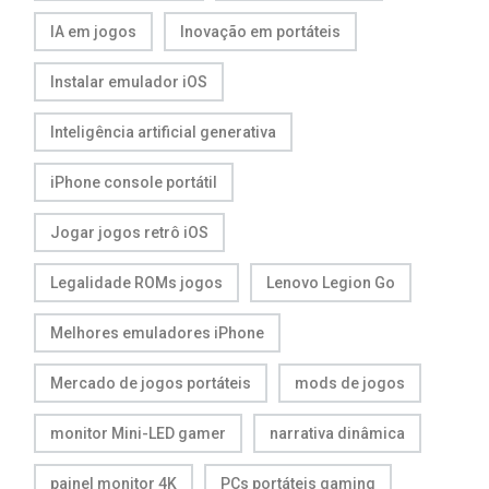
IA em jogos
Inovação em portáteis
Instalar emulador iOS
Inteligência artificial generativa
iPhone console portátil
Jogar jogos retrô iOS
Legalidade ROMs jogos
Lenovo Legion Go
Melhores emuladores iPhone
Mercado de jogos portáteis
mods de jogos
monitor Mini-LED gamer
narrativa dinâmica
painel monitor 4K
PCs portáteis gaming