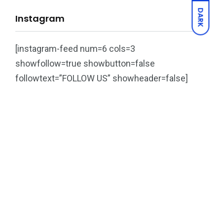
DARK
Instagram
[instagram-feed num=6 cols=3
showfollow=true showbutton=false
followtext=”FOLLOW US” showheader=false]