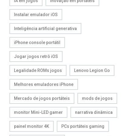
IA em jogos
Inovação em portáteis
Instalar emulador iOS
Inteligência artificial generativa
iPhone console portátil
Jogar jogos retrô iOS
Legalidade ROMs jogos
Lenovo Legion Go
Melhores emuladores iPhone
Mercado de jogos portáteis
mods de jogos
monitor Mini-LED gamer
narrativa dinâmica
painel monitor 4K
PCs portáteis gaming