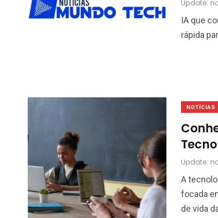
Update: no
IA que co
rápida pa
NOTÍCIAS
Conhe
Tecnol
Update: n
A tecnolo
focada e
de vida d