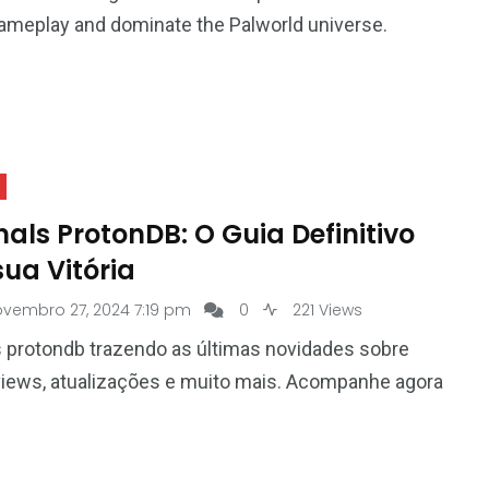
ameplay and dominate the Palworld universe.
nals ProtonDB: O Guia Definitivo
ua Vitória
ovembro 27, 2024 7:19 pm
0
221 Views
s protondb trazendo as últimas novidades sobre
views, atualizações e muito mais. Acompanhe agora