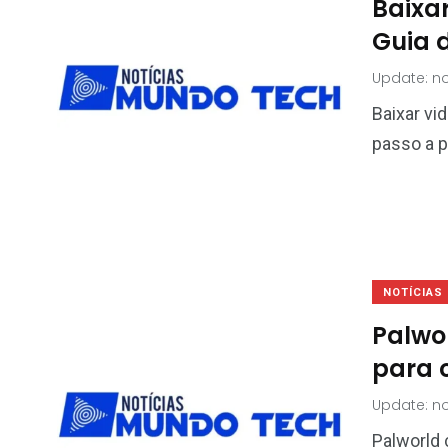
Baixa
Guia 
Update: n
Baixar vi
passo a p
NOTÍCIAS
Palwo
para o
Update: n
Palworld 