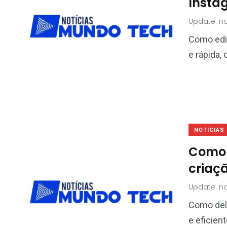
Insta
Update: no
Como edit
e rápida,
NOTÍCIAS
Como 
criaç
Update: n
Como dele
e eficien