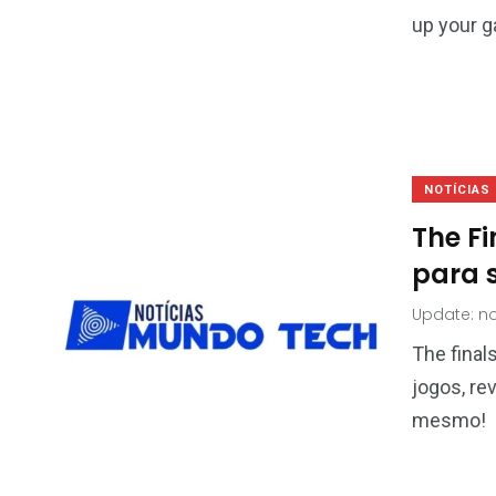
up your g
NOTÍCIAS
The Fi
para s
Update: n
The final
jogos, re
mesmo!