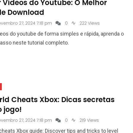
r Vídeos do Youtube: O Melhor
de Download
ovembro 27, 2024 7:18 pm
0
222 Views
deos do youtube de forma simples e rápida, aprenda o
asso neste tutorial completo.
rld Cheats Xbox: Dicas secretas
 jogo!
ovembro 27, 2024 7:18 pm
0
219 Views
cheats Xbox guide: Discover tips and tricks to level