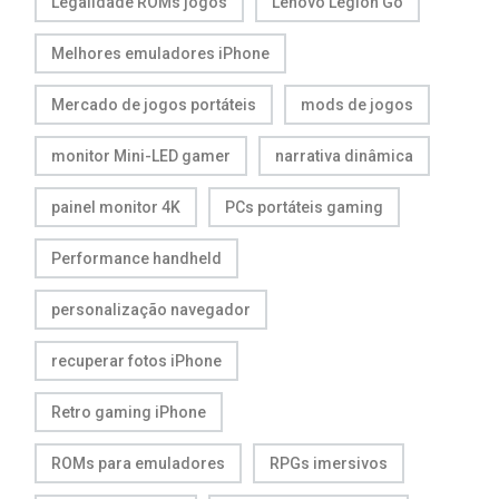
Legalidade ROMs jogos
Lenovo Legion Go
Melhores emuladores iPhone
Mercado de jogos portáteis
mods de jogos
monitor Mini-LED gamer
narrativa dinâmica
painel monitor 4K
PCs portáteis gaming
Performance handheld
personalização navegador
recuperar fotos iPhone
Retro gaming iPhone
ROMs para emuladores
RPGs imersivos