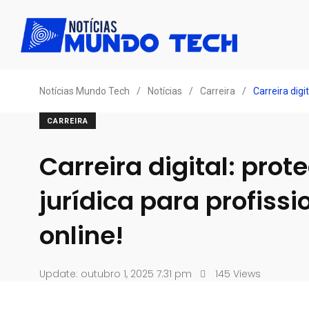
Notícias Mundo Tech
/
Notícias
/
Carreira
/
Carreira digi
CARREIRA
Carreira digital: prot
jurídica para profissi
online!
Update: outubro 1, 2025 7:31 pm
145 Views