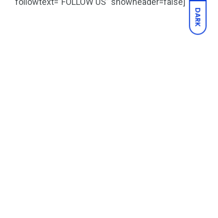
followtext=”FOLLOW US” showheader=false]
DARK