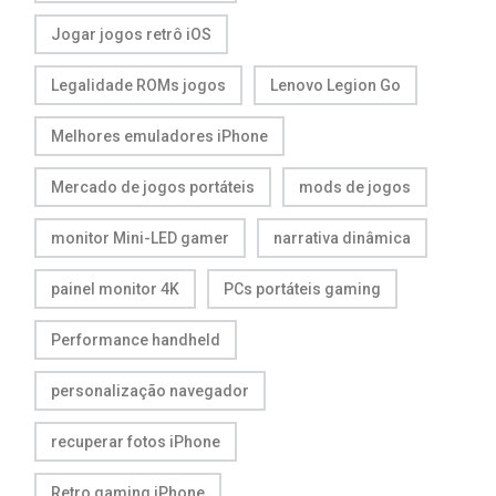
Jogar jogos retrô iOS
Legalidade ROMs jogos
Lenovo Legion Go
Melhores emuladores iPhone
Mercado de jogos portáteis
mods de jogos
monitor Mini-LED gamer
narrativa dinâmica
painel monitor 4K
PCs portáteis gaming
Performance handheld
personalização navegador
recuperar fotos iPhone
Retro gaming iPhone