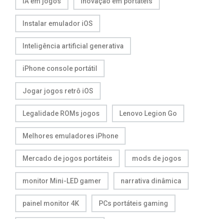
IA em jogos
Inovação em portáteis
Instalar emulador iOS
Inteligência artificial generativa
iPhone console portátil
Jogar jogos retrô iOS
Legalidade ROMs jogos
Lenovo Legion Go
Melhores emuladores iPhone
Mercado de jogos portáteis
mods de jogos
monitor Mini-LED gamer
narrativa dinâmica
painel monitor 4K
PCs portáteis gaming