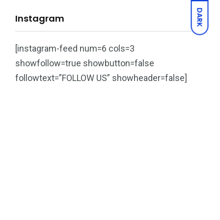
DARK
Instagram
[instagram-feed num=6 cols=3
showfollow=true showbutton=false
followtext=”FOLLOW US” showheader=false]